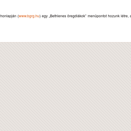
honlapján (
www.bgrg.hu
) egy „Bethlenes öregdiákok” menüpontot hozunk létre, 
OSAN