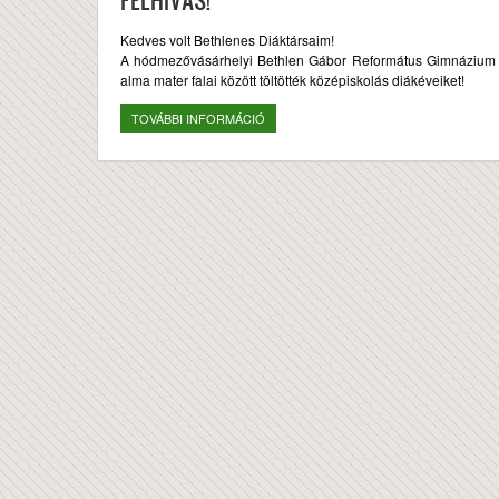
Kedves volt Bethlenes Diáktársaim!
A hódmezővásárhelyi Bethlen Gábor Református Gimnázium 
alma mater falai között töltötték középiskolás diákéveiket!
TOVÁBBI INFORMÁCIÓ
FELHÍVÁS! TARTALOMMAL KAPCSOLAT